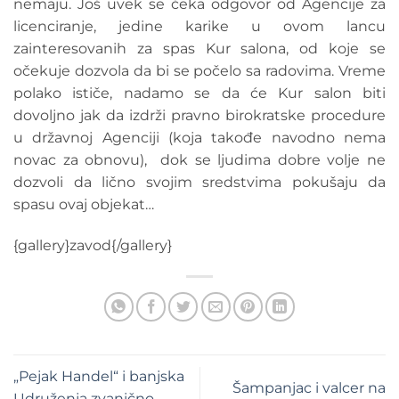
nemaju. Još uvek se čeka odgovor od Agencije za
licenciranje, jedine karike u ovom lancu
zainteresovanih za spas Kur salona, od koje se
očekuje dozvola da bi se počelo sa radovima. Vreme
polako ističe, nadamo se da će Kur salon biti
dovoljno jak da izdrži pravno birokratske procedure
u državnoj Agenciji (koja takođe navodno nema
novac za obnovu), dok se ljudima dobre volje ne
dozvoli da lično svojim sredstvima pokušaju da
spasu ovaj objekat…
{gallery}zavod{/gallery}
„Pejak Handel“ i banjska
Šampanjac i valcer na
Udruženja zvanično