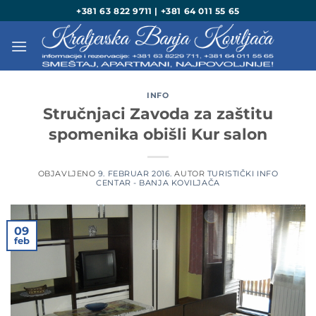
Preskoči
+381 63 822 9711 | +381 64 011 55 65
na
sadržaj
INFO
Stručnjaci Zavoda za zaštitu
spomenika obišli Kur salon
OBJAVLJENO
9. FEBRUAR 2016.
AUTOR
TURISTIČKI INFO
CENTAR - BANJA KOVILJAČA
09
feb