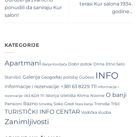
terasi Kur salona 1934.
ponudili da saniraju Kur
godine…
salon!
KATEGORIJE
Apartmani
Dobri potok
Drina
Etno Selo
Banja Koviljača
INFO
Galerija
Stanišići
Geografski položaj
Gučevo
Informacije i rezervacije: +381 63 8229 711
Informacije i
O banji
Istorija
Izletišta
Klima
Novine
rezervacije: 063 8229 711
Razno
Pansioni
Soko Grad
Tronoša
Tršić
Smeštaj
Stara banja
TURISTIČKI INFO CENTAR
Vodička sluzba
Zanimljivosti