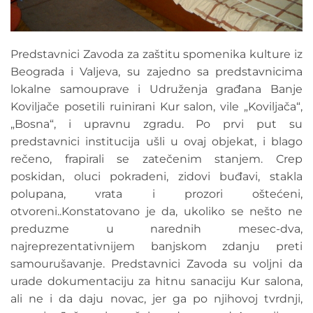
Predstavnici Zavoda za zaštitu spomenika kulture iz
Beograda i Valjeva, su zajedno sa predstavnicima
lokalne samouprave i Udruženja građana Banje
Koviljače posetili ruinirani Kur salon, vile „Koviljača“,
„Bosna“, i upravnu zgradu. Po prvi put su
predstavnici institucija ušli u ovaj objekat, i blago
rečeno, frapirali se zatečenim stanjem. Crep
poskidan, oluci pokradeni, zidovi buđavi, stakla
polupana, vrata i prozori oštećeni,
otvoreni..Konstatovano je da, ukoliko se nešto ne
preduzme u narednih mesec-dva,
najreprezentativnijem banjskom zdanju preti
samourušavanje. Predstavnici Zavoda su voljni da
urade dokumentaciju za hitnu sanaciju Kur salona,
ali ne i da daju novac, jer ga po njihovoj tvrdnji,