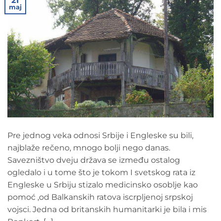
21
maj
Pre jednog veka odnosi Srbije i Engleske su bili,
najblaže rečeno, mnogo bolji nego danas.
Savezništvo dveju država se između ostalog
ogledalo i u tome što je tokom I svetskog rata iz
Engleske u Srbiju stizalo medicinsko osoblje kao
pomoć ,od Balkanskih ratova iscrpljenoj srpskoj
vojsci. Jedna od britanskih humanitarki je bila i mis