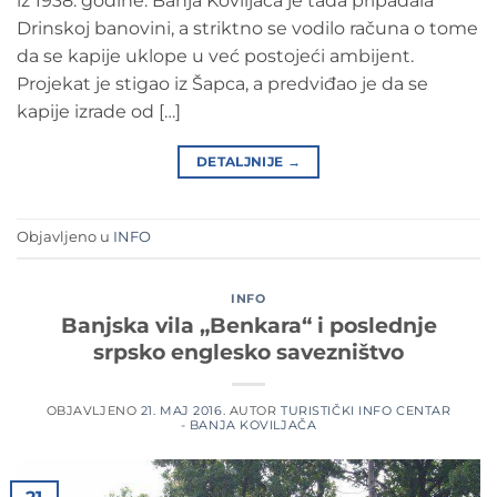
iz 1938. godine. Banja Koviljača je tada pripadala
Drinskoj banovini, a striktno se vodilo računa o tome
da se kapije uklope u već postojeći ambijent.
Projekat je stigao iz Šapca, a predviđao je da se
kapije izrade od […]
DETALJNIJE
→
Objavljeno u
INFO
INFO
Banjska vila „Benkara“ i poslednje
srpsko englesko savezništvo
OBJAVLJENO
21. MAJ 2016.
AUTOR
TURISTIČKI INFO CENTAR
- BANJA KOVILJAČA