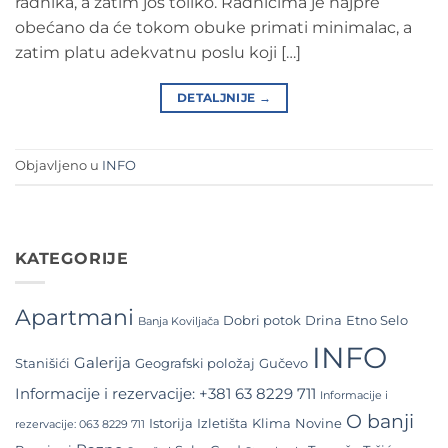
radnika, a zatim još toliko. Radnicima je najpre
obećano da će tokom obuke primati minimalac, a
zatim platu adekvatnu poslu koji […]
DETALJNIJE
→
Objavljeno u
INFO
KATEGORIJE
Apartmani
Dobri potok
Drina
Etno Selo
Banja Koviljača
INFO
Galerija
Stanišići
Geografski položaj
Gučevo
Informacije i rezervacije: +381 63 8229 711
Informacije i
O banji
Istorija
Izletišta
Klima
Novine
rezervacije: 063 8229 711