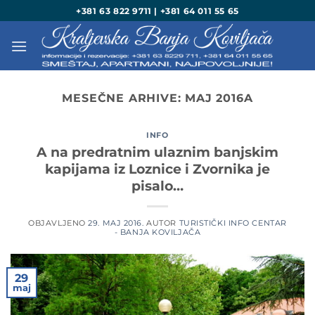
Preskoči
+381 63 822 9711 | +381 64 011 55 65
na
sadržaj
MESEČNE ARHIVE:
MAJ 2016
A
INFO
A na predratnim ulaznim banjskim
kapijama iz Loznice i Zvornika je
pisalo…
OBJAVLJENO
29. MAJ 2016.
AUTOR
TURISTIČKI INFO CENTAR
- BANJA KOVILJAČA
29
maj