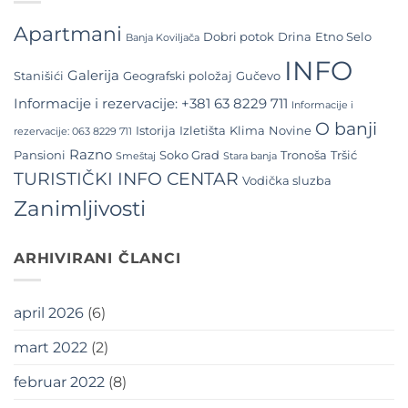
Apartmani
Dobri potok
Drina
Etno Selo
Banja Koviljača
INFO
Galerija
Stanišići
Geografski položaj
Gučevo
Informacije i rezervacije: +381 63 8229 711
Informacije i
O banji
Istorija
Izletišta
Klima
Novine
rezervacije: 063 8229 711
Razno
Pansioni
Soko Grad
Tronoša
Tršić
Smeštaj
Stara banja
TURISTIČKI INFO CENTAR
Vodička sluzba
Zanimljivosti
ARHIVIRANI ČLANCI
april 2026
(6)
mart 2022
(2)
februar 2022
(8)