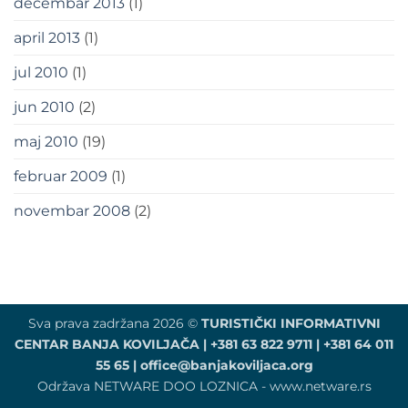
decembar 2013
(1)
april 2013
(1)
jul 2010
(1)
jun 2010
(2)
maj 2010
(19)
februar 2009
(1)
novembar 2008
(2)
Sva prava zadržana 2026 ©
TURISTIČKI INFORMATIVNI
CENTAR BANJA KOVILJAČA | +381 63 822 9711 | +381 64 011
55 65 | office@banjakoviljaca.org
Održava NETWARE DOO LOZNICA - www.netware.rs