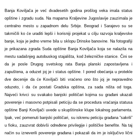
Banja Koviljača je već dvadesetih godina prošlog veka imala status
opštine i zgradu suda. Na mapama Kraljevine Jugoslavije zauzimala je
centralno mesto u zapadnom delu Srbije. Beograd i Sarajevo su se
takmičili ko će uraditi lepši i korisniji projekat u cilju razvoja kraljevske
banje, koja je jedno vreme bila u sklopu Drinske banovine. Na fotografiji
je prikazana zgrada Suda opštine Banja Koviljača koja se nalazila na
mestu sadašnjeg autobuskog stajališta, kod železničke stanice. Čini se
da je posle Drugog svetskog rata Banja planski zapostavljena i
zapuštena, a oduzet joj je i status opštine. I pored obećanja u protekle
dve decenije da će Koviljači biti vraćeno ono što joj je nepravedno
oduzeto, i da će postati Gradska opština, za sada ništa od toga.
Najveći krivci su svakako banjski političari kojima su građani ukazali
poverenje i masovno potpisali peticiju da se procedura vraćanja statusa
opštine Banji Koviljači uvede u skupštinske klupe lokalnog parlamenta.
Ipak, već pomenuti banjski političari, su iskrenu peticiju građana “sakrili”
u fioku, zauzvrat dobivši određene privilegije i političke benefite. Na taj
način su izneverili poverenje građana i pokazali da im je isključivo lični