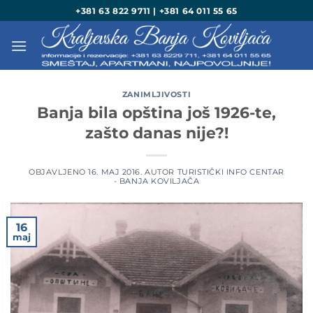
Preskoči
+381 63 822 9711 | +381 64 011 55 65
na
sadržaj
ZANIMLJIVOSTI
Banja bila opština još 1926-te,
zašto danas nije?!
OBJAVLJENO
16. MAJ 2016.
AUTOR
TURISTIČKI INFO CENTAR
- BANJA KOVILJAČA
16
maj