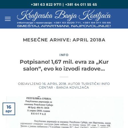
Preskoči
+381 63 822 9711 | +381 64 011 55 65
na
sadržaj
MESEČNE ARHIVE:
APRIL 2018
A
INFO
Potpisano! 1,67 mil. evra za „Kur
salon“, evo ko izvodi radove…
OBJAVLJENO
16. APRIL 2018.
AUTOR
TURISTIČKI INFO
CENTAR - BANJA KOVILJAČA
16
apr