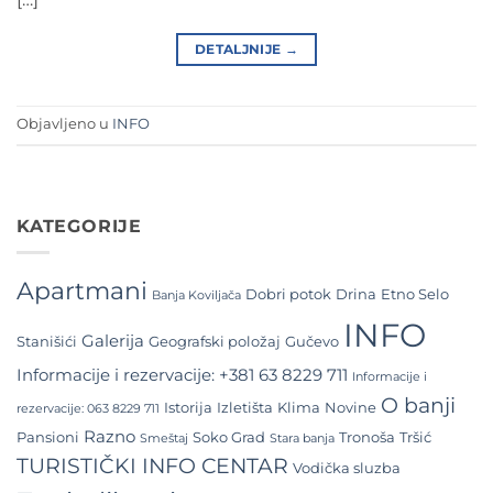
DETALJNIJE
→
Objavljeno u
INFO
KATEGORIJE
Apartmani
Dobri potok
Drina
Etno Selo
Banja Koviljača
INFO
Galerija
Stanišići
Geografski položaj
Gučevo
Informacije i rezervacije: +381 63 8229 711
Informacije i
O banji
Istorija
Izletišta
Klima
Novine
rezervacije: 063 8229 711
Razno
Pansioni
Soko Grad
Tronoša
Tršić
Smeštaj
Stara banja
TURISTIČKI INFO CENTAR
Vodička sluzba