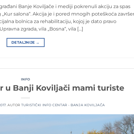
rađani Banje Koviljače i mediji pokrenuli akciju za spas
„Kur salona“. Akcija je i pored mnogih poteškoća završe
alna bolnica za rehabilitaciju, kojoj je dato pravo
pravna zgrada, vila „Bosna“, vila […]
DETALJNIJE
→
INFO
u Banji Koviljači mami turiste
017.
AUTOR
TURISTIČKI INFO CENTAR - BANJA KOVILJAČA