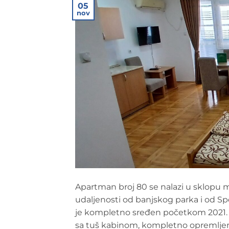
05
nov
Apartman broj 80 se nalazi u sklop
udaljenosti od banjskog parka i od Spe
je kompletno sređen početkom 2021. go
sa tuš kabinom, kompletno opremljenu