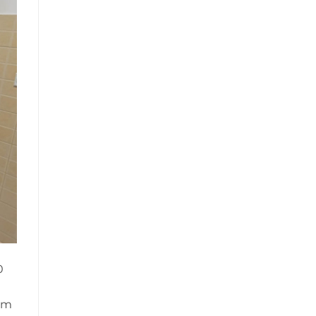
0
nim