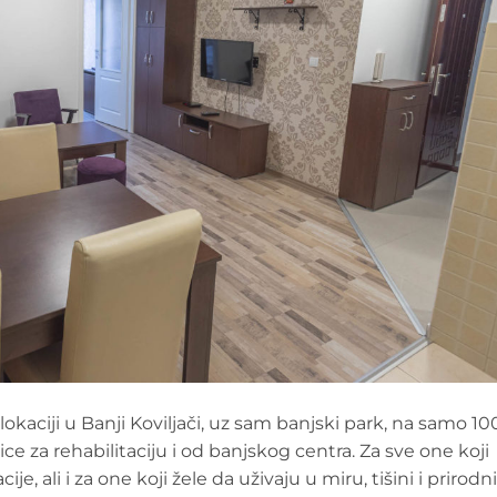
lokaciji u Banji Koviljači, uz sam banjski park, na samo 10
ce za rehabilitaciju i od banjskog centra. Za sve one koji
ije, ali i za one koji žele da uživaju u miru, tišini i prirod