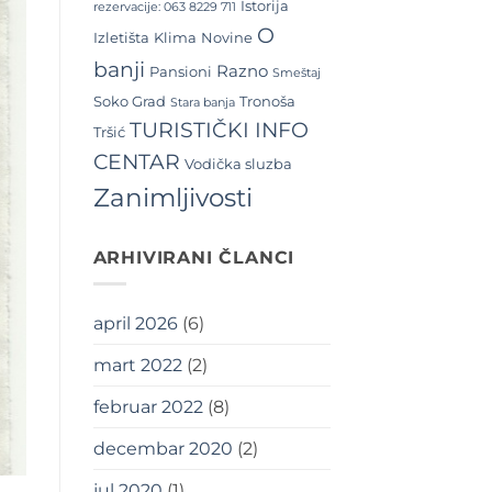
Istorija
rezervacije: 063 8229 711
O
Izletišta
Klima
Novine
banji
Razno
Pansioni
Smeštaj
Soko Grad
Tronoša
Stara banja
TURISTIČKI INFO
Tršić
CENTAR
Vodička sluzba
Zanimljivosti
ARHIVIRANI ČLANCI
april 2026
(6)
mart 2022
(2)
februar 2022
(8)
decembar 2020
(2)
jul 2020
(1)