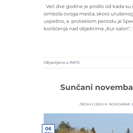
Već dve godine je prošlo od kada su g
simbola ovoga mesta, skoro urušenog 
uspešno, a proteklom periodu je Specij
korišćenja nad objektima „Kur salon“, U
Objavljeno u
INFO
Sunčani novembar 
OBJAVLJENO
6. NOVEMBAR 2
06
nov