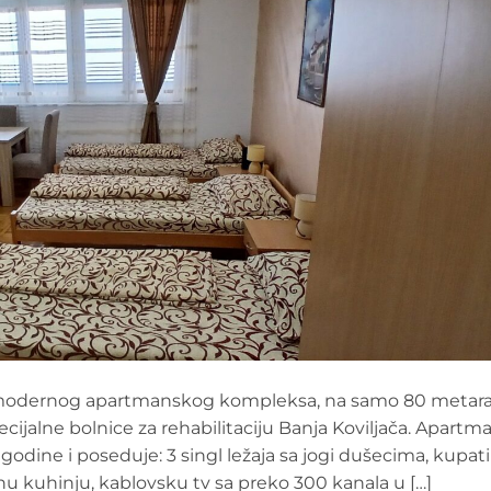
u modernog apartmanskog kompleksa, na samo 80 metar
cijalne bolnice za rehabilitaciju Banja Koviljača. Apartm
dine i poseduje: 3 singl ležaja sa jogi dušecima, kupati
 kuhinju, kablovsku tv sa preko 300 kanala u […]