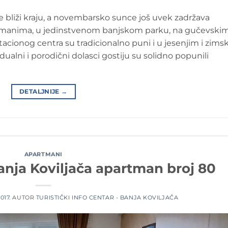
e bliži kraju, a novembarsko sunce još uvek zadržava
tmanima, u jedinstvenom banjskom parku, na gučevskim
tacionog centra su tradicionalno puni i u jesenjim i zims
dualni i porodični dolasci gostiju su solidno popunili
DETALJNIJE
→
APARTMANI
Banja Koviljača apartman broj 80
017.
AUTOR
TURISTIČKI INFO CENTAR - BANJA KOVILJAČA