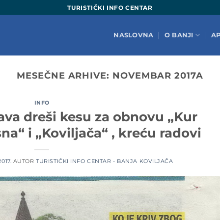
TURISTIČKI INFO CENTAR
NASLOVNA
O BANJI
A
MESEČNE ARHIVE:
NOVEMBAR 2017
A
INFO
ava dreši kesu za obnovu „Kur
sna“ i „Koviljača“ , kreću radovi
017.
AUTOR
TURISTIČKI INFO CENTAR - BANJA KOVILJAČA