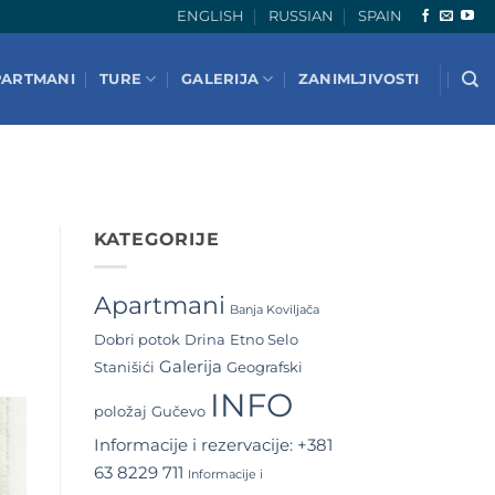
ENGLISH
RUSSIAN
SPAIN
PARTMANI
TURE
GALERIJA
ZANIMLJIVOSTI
KATEGORIJE
Apartmani
Banja Koviljača
Dobri potok
Drina
Etno Selo
Galerija
Stanišići
Geografski
INFO
položaj
Gučevo
Informacije i rezervacije: +381
63 8229 711
Informacije i