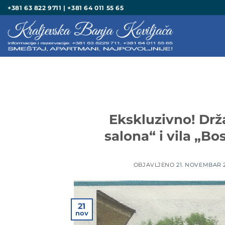
Preskoči
+381 63 822 9711 | +381 64 011 55 65
na
sadržaj
Ekskluzivno! Drž
salona“ i vila „Bo
OBJAVLJENO
21. NOVEMBAR 2
21
nov