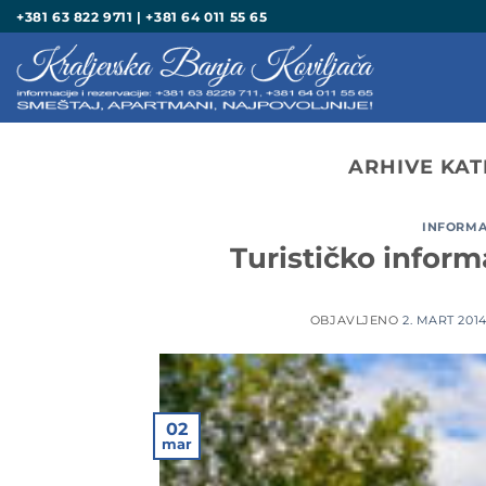
Preskoči
+381 63 822 9711 | +381 64 011 55 65
na
sadržaj
ARHIVE KAT
INFORMAC
Turističko inform
OBJAVLJENO
2. MART 2014
02
mar