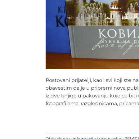
Postovani prijatelji, kao i svi koji ste 
obavestim da je u pripremi nova publika
iz dve knjige u pakovanju koje ce biti 
fotografijama, razglednicama, pricam
Objavljeno u
Informacije i rezervacije: +381 63 