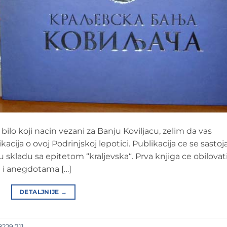
na bilo koji nacin vezani za Banju Koviljacu, zelim da vas
cija o ovoj Podrinjskoj lepotici. Publikacija ce se sastoja
u skladu sa epitetom “kraljevska“. Prva knjiga ce obilovat
a i anegdotama […]
DETALJNIJE
→
8229 711