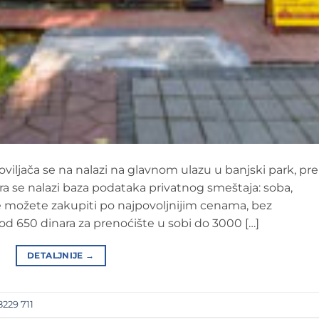
oviljača se na nalazi na glavnom ulazu u banjski park, pr
ra se nalazi baza podataka privatnog smeštaja: soba,
oje možete zakupiti po najpovoljnijim cenama, bez
d 650 dinara za prenoćište u sobi do 3000 […]
DETALJNIJE
→
8229 711