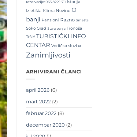
Istorija
rezervacije: 063 8229 711
O
Izletišta
Klima
Novine
banji
Razno
Pansioni
Smeštaj
Soko Grad
Tronoša
Stara banja
TURISTIČKI INFO
Tršić
CENTAR
Vodička sluzba
Zanimljivosti
ARHIVIRANI ČLANCI
april 2026
(6)
mart 2022
(2)
februar 2022
(8)
decembar 2020
(2)
jul 2020
(1)