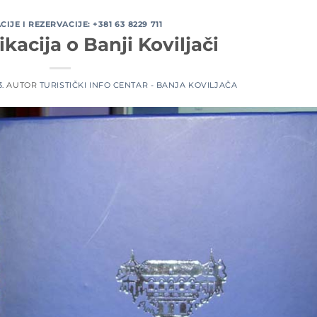
IJE I REZERVACIJE: +381 63 8229 711
kacija o Banji Koviljači
3.
AUTOR
TURISTIČKI INFO CENTAR - BANJA KOVILJAČA