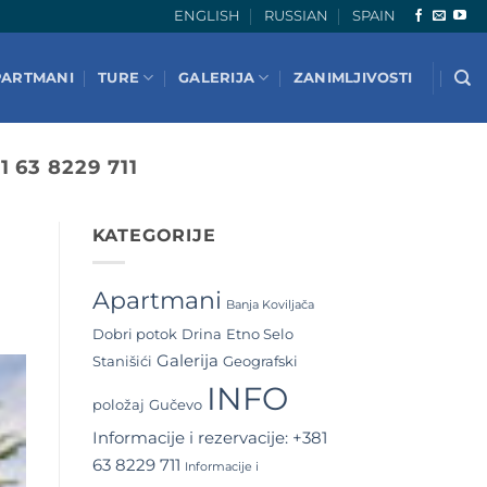
ENGLISH
RUSSIAN
SPAIN
PARTMANI
TURE
GALERIJA
ZANIMLJIVOSTI
 63 8229 711
KATEGORIJE
Apartmani
Banja Koviljača
Dobri potok
Drina
Etno Selo
Galerija
Stanišići
Geografski
INFO
položaj
Gučevo
Informacije i rezervacije: +381
63 8229 711
Informacije i