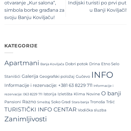
otvaranje „Kur salona“,
Indijski turisti po prvi put
simbola borbe građana za
u Banji Koviljači!
svoju Banju Koviljaču!
KATEGORIJE
Apartmani
Dobri potok
Drina
Etno Selo
Banja Koviljača
INFO
Galerija
Stanišići
Geografski položaj
Gučevo
Informacije i rezervacije: +381 63 8229 711
Informacije i
O banji
Istorija
Izletišta
Klima
Novine
rezervacije: 063 8229 711
Razno
Pansioni
Soko Grad
Tronoša
Tršić
Smeštaj
Stara banja
TURISTIČKI INFO CENTAR
Vodička sluzba
Zanimljivosti