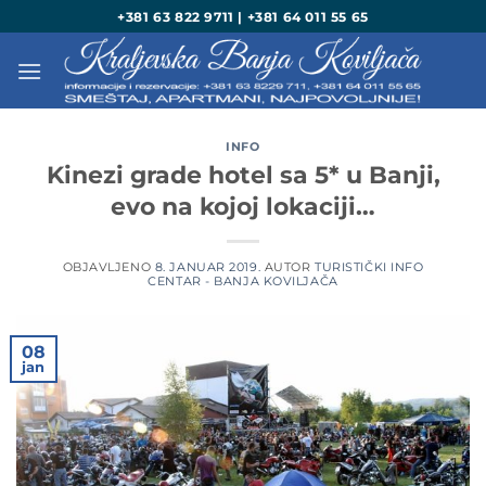
Preskoči
+381 63 822 9711 | +381 64 011 55 65
na
sadržaj
INFO
Kinezi grade hotel sa 5* u Banji,
evo na kojoj lokaciji…
OBJAVLJENO
8. JANUAR 2019.
AUTOR
TURISTIČKI INFO
CENTAR - BANJA KOVILJAČA
08
jan